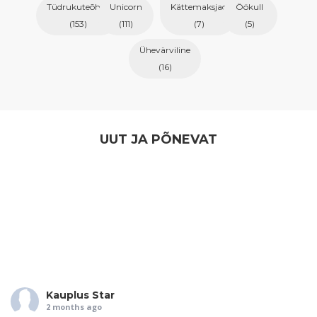
Tüdrukuteõhtu
Unicorn
Kättemaksjad
Öökull
(153)
(111)
(7)
(5)
Ühevärviline
(16)
UUT JA PÕNEVAT
Kauplus Star
2 months ago