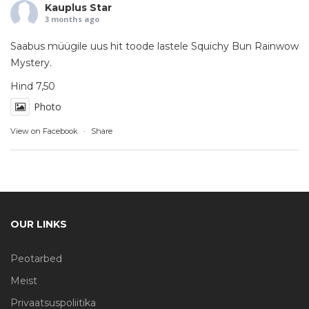
Kauplus Star
3 months ago
Saabus müügile uus hit toode lastele Squichy Bun Rainwow
Mystery.
Hind 7,50
Photo
View on Facebook
·
Share
OUR LINKS
Peotarbed
Meist
Privaatsuspoliitika