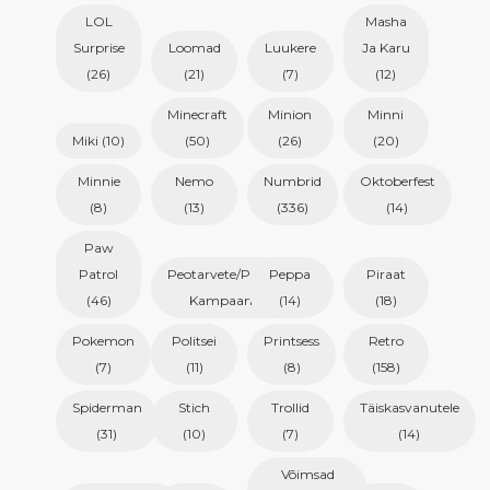
LOL
Masha
Surprise
Loomad
Luukere
Ja Karu
(26)
(21)
(7)
(12)
Minecraft
Minion
Minni
Miki
(10)
(50)
(26)
(20)
Minnie
Nemo
Numbrid
Oktoberfest
(8)
(13)
(336)
(14)
Paw
Patrol
Peotarvete/Peonõude
Peppa
Piraat
(46)
Kampaania
(5)
(14)
(18)
Pokemon
Politsei
Printsess
Retro
(7)
(11)
(8)
(158)
Spiderman
Stich
Trollid
Täiskasvanutele
(31)
(10)
(7)
(14)
Võimsad