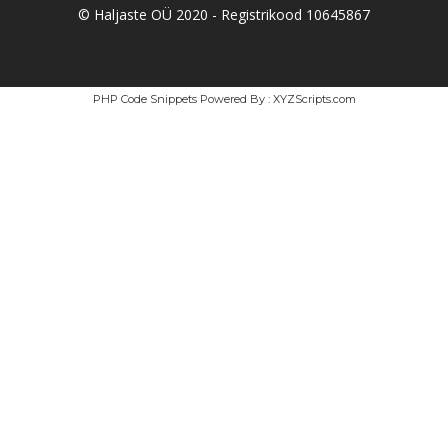
© Haljaste OÜ 2020 - Registrikood 10645867
PHP Code Snippets
Powered By :
XYZScripts.com