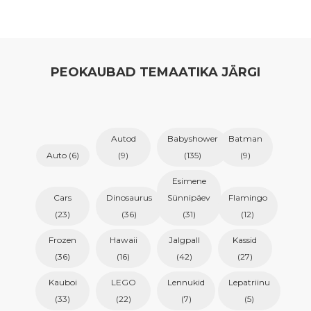
PEOKAUBAD TEMAATIKA JÄRGI
Autod
Babyshower
Batman
Auto
(6)
(9)
(135)
(9)
Esimene
Cars
Dinosaurus
Sünnipäev
Flamingo
(23)
(36)
(31)
(12)
Frozen
Hawaii
Jalgpall
Kassid
(36)
(16)
(42)
(27)
Kauboi
LEGO
Lennukid
Lepatriinu
(33)
(22)
(7)
(5)