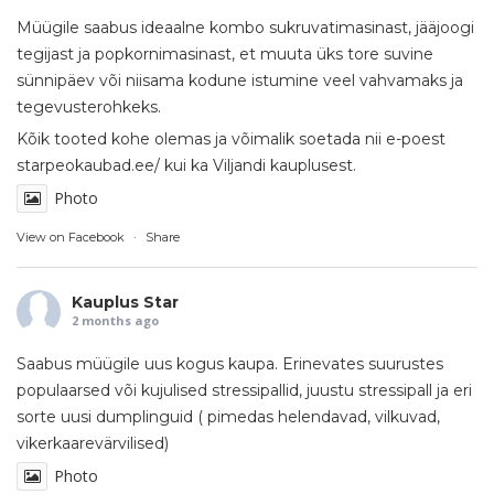
Müügile saabus ideaalne kombo sukruvatimasinast, jääjoogi
tegijast ja popkornimasinast, et muuta üks tore suvine
sünnipäev või niisama kodune istumine veel vahvamaks ja
tegevusterohkeks.
Kõik tooted kohe olemas ja võimalik soetada nii e-poest
starpeokaubad.ee/
kui ka Viljandi kauplusest.
Photo
View on Facebook
·
Share
Kauplus Star
2 months ago
Saabus müügile uus kogus kaupa. Erinevates suurustes
populaarsed või kujulised stressipallid, juustu stressipall ja eri
sorte uusi dumplinguid ( pimedas helendavad, vilkuvad,
vikerkaarevärvilised)
Photo