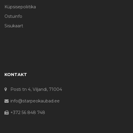
Küpsisepoliitika
Ostuinfo
Sisukaart
KONTAKT
Posti tn 4, Viljandi, 71004
info@starpeokaubad.ee
+372 56 848 748