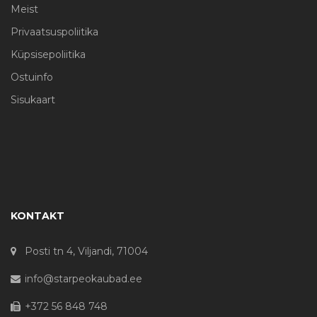
Meist
Privaatsuspoliitika
Küpsisepoliitika
Ostuinfo
Sisukaart
KONTAKT
Posti tn 4, Viljandi, 71004
info@starpeokaubad.ee
+372 56 848 748