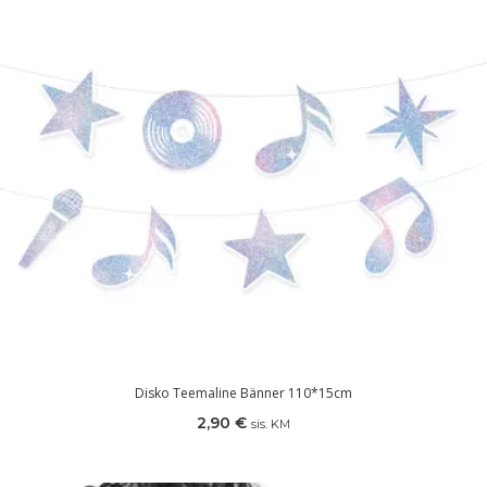
Disko Teemaline Bänner 110*15cm
2,90
€
sis. KM