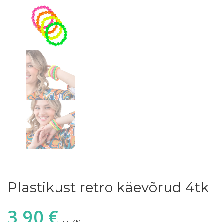
Plastikust retro käevõrud 4tk
3,90
€
sis. KM