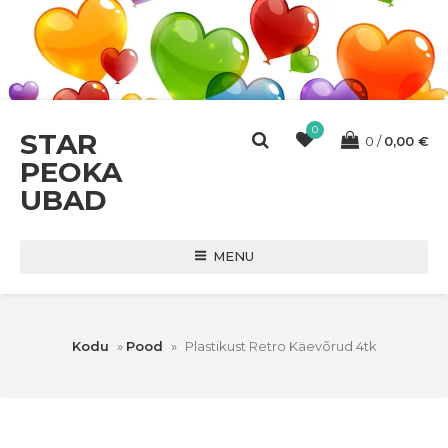
0
STAR
0
0,00
€
PEOKA
UBAD
MENU
Kodu
»
Pood
»
Plastikust Retro Käevõrud 4tk