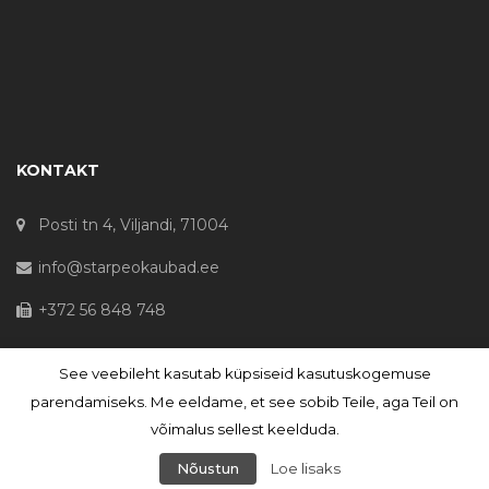
KONTAKT
Posti tn 4, Viljandi, 71004
info@starpeokaubad.ee
+372 56 848 748
See veebileht kasutab küpsiseid kasutuskogemuse
© Haljaste OÜ 2020 - Registrikood 10645867
parendamiseks. Me eeldame, et see sobib Teile, aga Teil on
võimalus sellest keelduda.
Nõustun
Loe lisaks