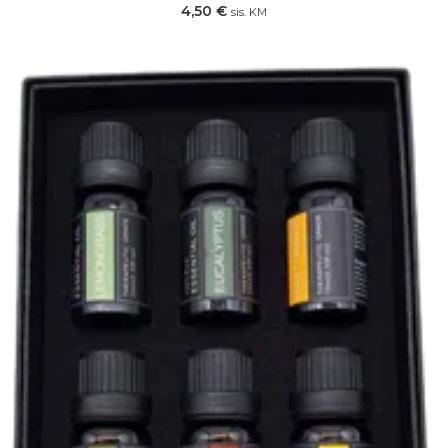
4,50
€
sis. KM