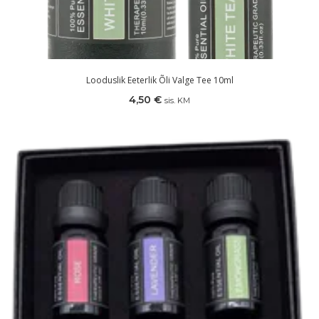
Looduslik Eeterlik Õli Valge Tee 10ml
4,50
€
sis. KM