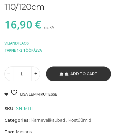
110/120cm
16,90
€
sis. KM
VILJANDI LAOS
TARNE 1-2 TÖÖPÄEVA
ADD TO CART
LISA LEMMIKUTESSE
SKU:
SN-MI11
Categories:
Karnevalikaubad
,
Kostüümid
Tag:
Minions