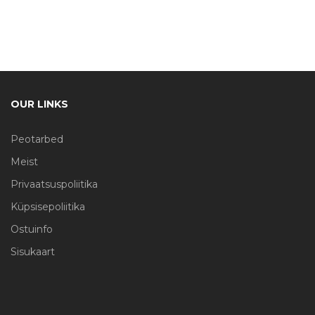
OUR LINKS
Peotarbed
Meist
Privaatsuspoliitika
Küpsisepoliitika
Ostuinfo
Sisukaart