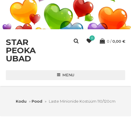
0
STAR
0
0,00
€
PEOKA
UBAD
MENU
Kodu
»
Pood
»
Laste Minionide Kostüüm 110/120cm