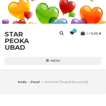
0
STAR
0
0,00
€
PEOKA
UBAD
MENU
Kodu
»
Pood
»
Kummist Õhupall Roosa (06)