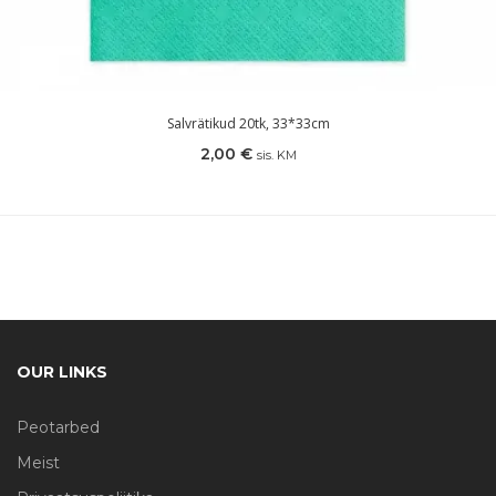
Salvrätikud 20tk, 33*33cm
2,00
€
sis. KM
OUR LINKS
Peotarbed
Meist