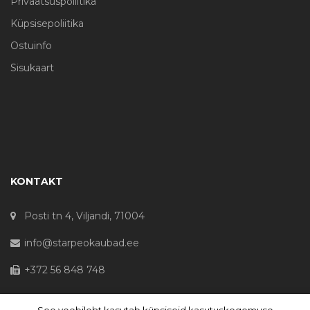
Privaatsuspoliitika
Küpsisepoliitika
Ostuinfo
Sisukaart
KONTAKT
Posti tn 4, Viljandi, 71004
info@starpeokaubad.ee
+372 56 848 748