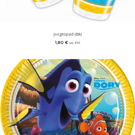
Joogitopsid (8tk)
1,80
€
sis. KM