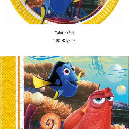
Taldrik (8tk)
1,90
€
sis. KM