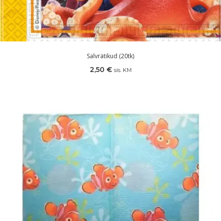
Salvrätikud (20tk)
2,50
€
sis. KM