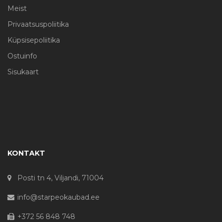
Meist
Privaatsuspoliitika
Küpsisepoliitika
Ostuinfo
Sisukaart
KONTAKT
Posti tn 4, Viljandi, 71004
info@starpeokaubad.ee
+372 56 848 748