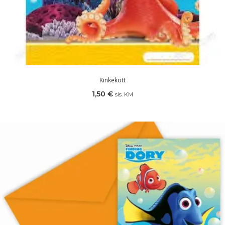
Kinkekott
1,50
€
sis. KM