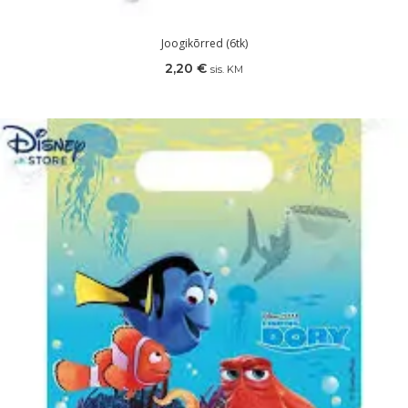
Joogikõrred (6tk)
2,20
€
sis. KM