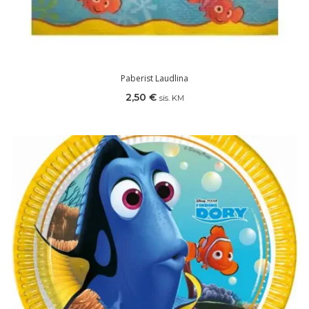
Paberist Laudlina
2,50
€
sis. KM