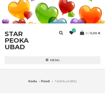
0
STAR
0
0,00
€
PEOKA
UBAD
MENU
Kodu
»
Pood
»
Taldrikud (8tk)