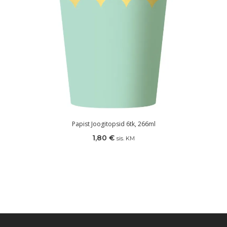
Papist Joogitopsid 6tk, 266ml
1,80
€
sis. KM