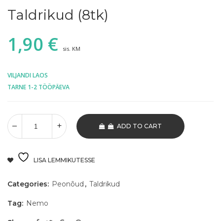
Taldrikud (8tk)
1,90
€
sis. KM
VILJANDI LAOS
TARNE 1-2 TÖÖPÄEVA
ADD TO CART
LISA LEMMIKUTESSE
Categories:
Peonõud
,
Taldrikud
Tag:
Nemo