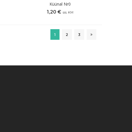
Küünal Nr0
1,20
€
sis. KM
1
2
3