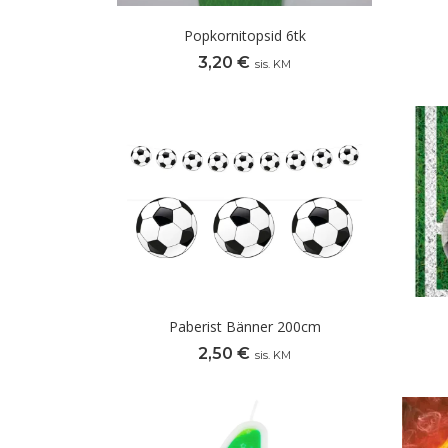
Popkornitopsid 6tk
3,20
€
sis. KM
Paberist Bänner 200cm
2,50
€
sis. KM