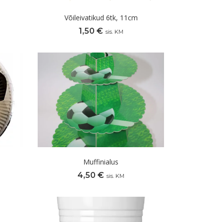
Võileivatikud 6tk, 11cm
1,50
€
sis. KM
Muffinialus
4,50
€
sis. KM