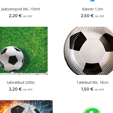
Jäätisetopsid 6tk, 150ml
Bänner 1,5m
2,20
€
2,50
€
sis. KM
sis. KM
Salvrätikud (20tk)
Taldrikud 6tk, 18cm
2,20
€
1,50
€
sis. KM
sis. KM