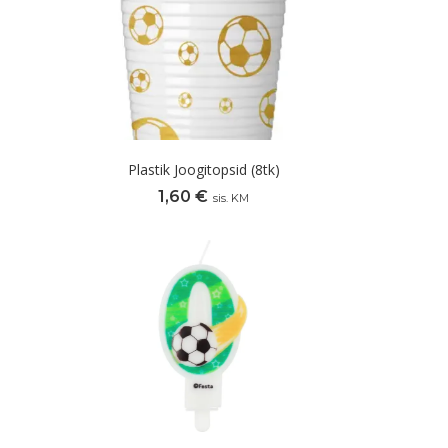
Plastik Joogitopsid (8tk)
1,60
€
sis. KM