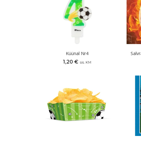
Küünal Nr4
Salvr
1,20
€
sis. KM