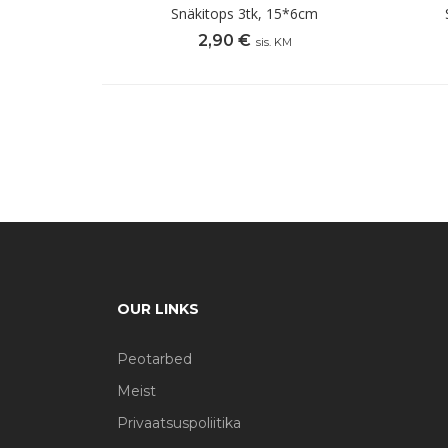
Snäkitops 3tk, 15*6cm
2,90
€
sis. KM
OUR LINKS
Peotarbed
Meist
Privaatsuspoliitika