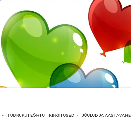
TÜDRUKUTEÕHTU
KINGITUSED
JÕULUD JA AASTAVAH