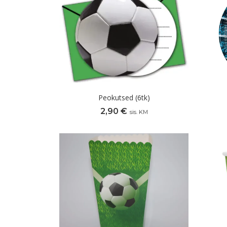
Peokutsed (6tk)
2,90
€
sis. KM