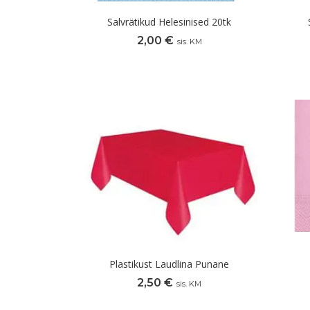
Salvrätikud Helesinised 20tk
2,00
€
sis. KM
Plastikust Laudlina Punane
2,50
€
sis. KM