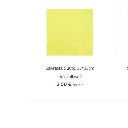
Salvrätikud 20tk, 33*33cm
Helekollased
2,00
€
sis. KM