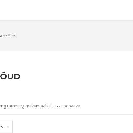
 Peonõud
NÕUD
ing tarneaeg maksimaalselt 1-2 tööpäeva.
ty