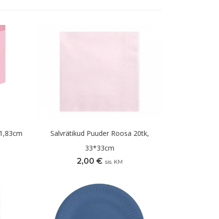
*1,83cm
Salvrätikud Puuder Roosa 20tk,
33*33cm
2,00
€
sis. KM