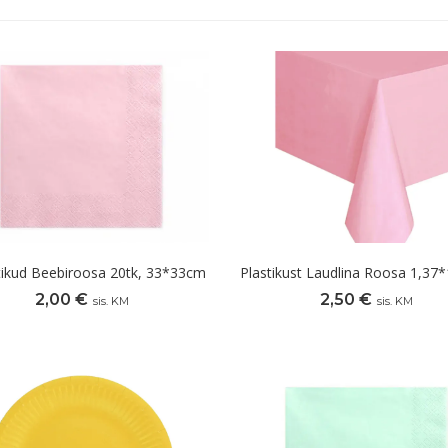
tikud Beebiroosa 20tk, 33*33cm
Plastikust Laudlina Roosa 1,37
2,00
€
2,50
€
sis. KM
sis. KM