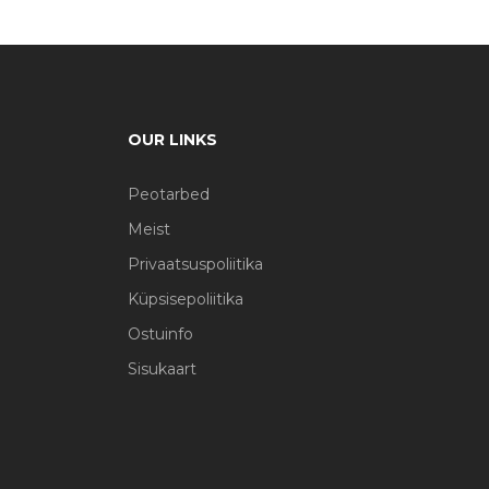
OUR LINKS
Peotarbed
Meist
Privaatsuspoliitika
Küpsisepoliitika
Ostuinfo
Sisukaart