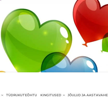
TÜDRUKUTEÕHTU
KINGITUSED
JÕULUD JA AASTAVAH