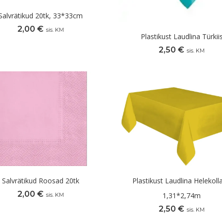
Salvrätikud 20tk, 33*33cm
2,00
€
sis. KM
Plastikust Laudlina Türkii
2,50
€
sis. KM
Salvrätikud Roosad 20tk
Plastikust Laudlina Helekoll
2,00
€
1,31*2,74m
sis. KM
2,50
€
sis. KM