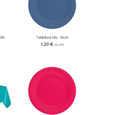
0tk
Taldrikud 6tk, 18cm
1,20
€
sis. KM