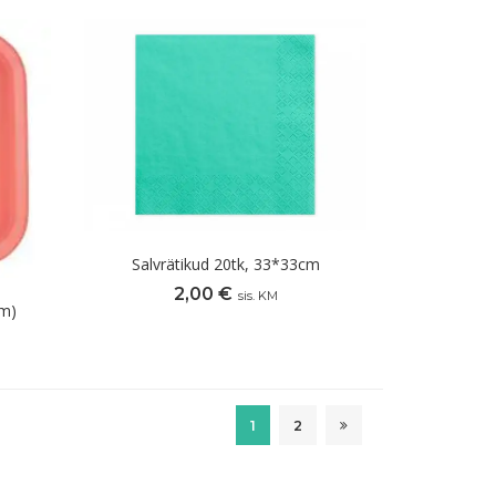
Salvrätikud 20tk, 33*33cm
2,00
€
sis. KM
cm)
1
2