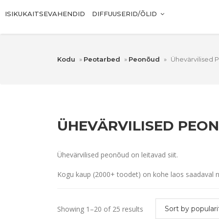
ISIKUKAITSEVAHENDID
DIFFUUSERID/ÕLID
Kodu
»
Peotarbed
»
Peonõud
»
Ühevärvilised
ÜHEVÄRVILISED PEO
Ühevärvilised peonõud on leitavad siit.
Kogu kaup (2000+ toodet) on kohe laos saadaval n
Showing 1–20 of 25 results
Sort by populari