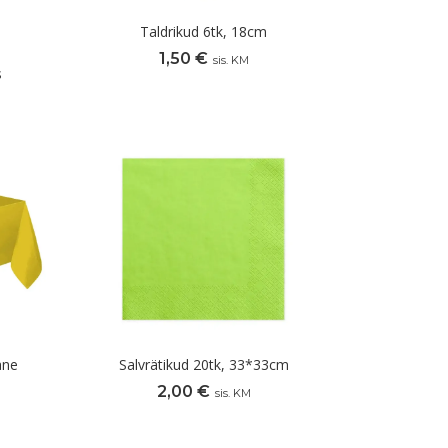
Taldrikud 6tk, 18cm
1,50
€
sis. KM
s
ane
Salvrätikud 20tk, 33*33cm
2,00
€
sis. KM