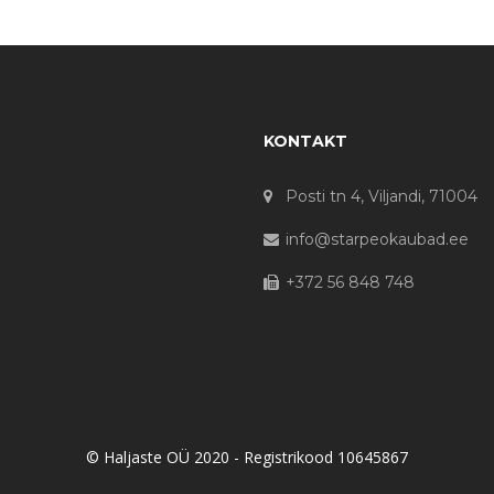
KONTAKT
Posti tn 4, Viljandi, 71004
info@starpeokaubad.ee
+372 56 848 748
© Haljaste OÜ 2020 - Registrikood 10645867