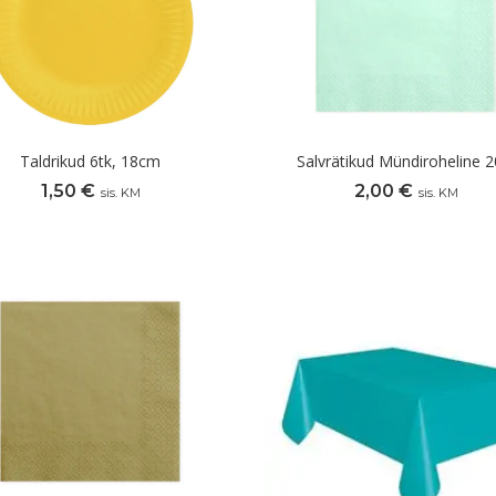
Taldrikud 6tk, 18cm
Salvrätikud Mündiroheline 2
1,50
€
2,00
€
sis. KM
sis. KM