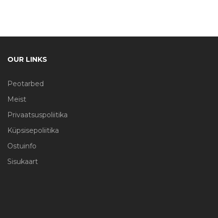
OUR LINKS
Peotarbed
Meist
Privaatsuspoliitika
Küpsisepoliitika
Ostuinfo
Sisukaart