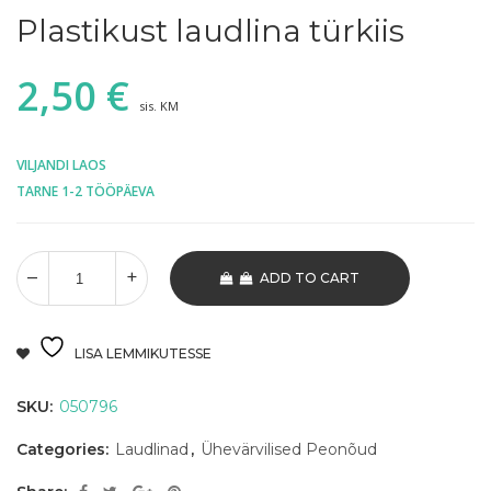
Plastikust laudlina türkiis
2,50
€
sis. KM
VILJANDI LAOS
TARNE 1-2 TÖÖPÄEVA
ADD TO CART
LISA LEMMIKUTESSE
SKU:
050796
Categories:
Laudlinad
,
Ühevärvilised Peonõud