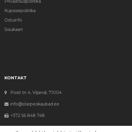
Privaatsuspoliitika
Küpsisepoliitika
Ostuinfo
Sisukaart
KONTAKT
Posti tn 4, Viljandi, 71004
info@starpeokaubad.ee
+372 56 848 748