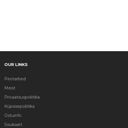
OUR LINKS
Peotarbed
Meist
Privaatsuspoliitika
Küpsisepoliitika
Ostuinfo
Sisukaart