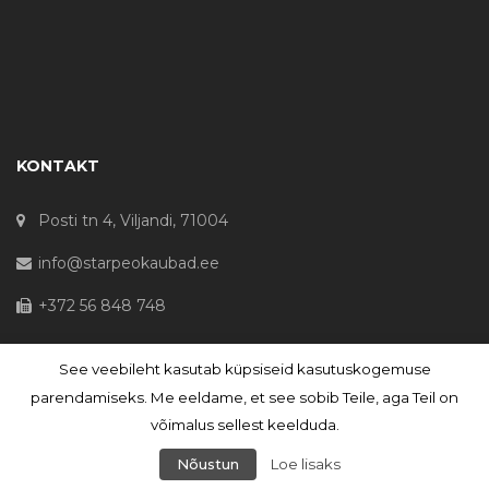
KONTAKT
Posti tn 4, Viljandi, 71004
info@starpeokaubad.ee
+372 56 848 748
See veebileht kasutab küpsiseid kasutuskogemuse
© Haljaste OÜ 2020 - Registrikood 10645867
parendamiseks. Me eeldame, et see sobib Teile, aga Teil on
võimalus sellest keelduda.
Nõustun
Loe lisaks