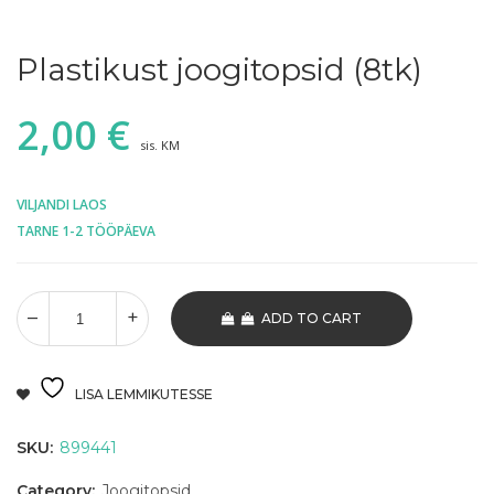
Plastikust joogitopsid (8tk)
2,00
€
sis. KM
VILJANDI LAOS
TARNE 1-2 TÖÖPÄEVA
ADD TO CART
LISA LEMMIKUTESSE
SKU:
899441
Category:
Joogitopsid