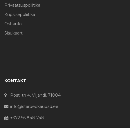
Privaatsuspoliitika
Küpsisepoliitika
Ostuinfo
Sisukaart
KONTAKT
Posti tn 4, Viljandi, 71004
info@starpeokaubad.ee
+372 56 848 748