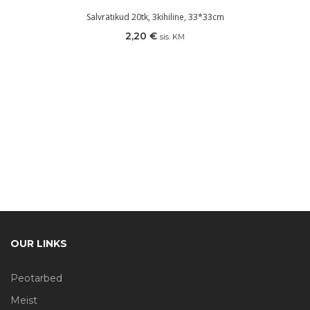
Salvrätikud 20tk, 3kihiline, 33*33cm
2,20
€
sis. KM
OUR LINKS
Peotarbed
Meist