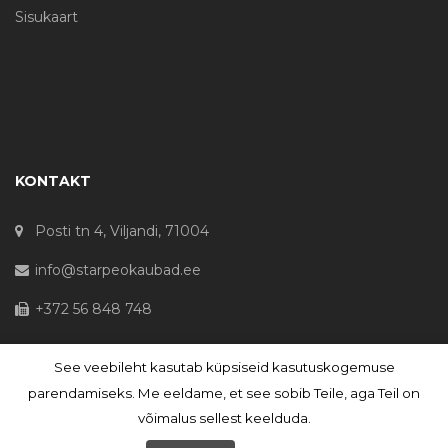
Sisukaart
KONTAKT
Posti tn 4, Viljandi, 71004
info@starpeokaubad.ee
+372 56 848 748
See veebileht kasutab küpsiseid kasutuskogemuse
© Haljaste OÜ 2020 - Registrikood 10645867
parendamiseks. Me eeldame, et see sobib Teile, aga Teil on
võimalus sellest keelduda.