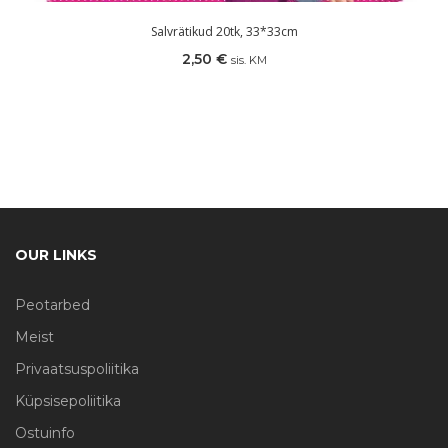
Salvrätikud 20tk, 33*33cm
2,50
€
sis. KM
OUR LINKS
Peotarbed
Meist
Privaatsuspoliitika
Küpsisepoliitika
Ostuinfo