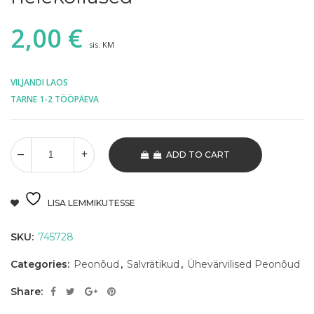
2,00
€
sis. KM
VILJANDI LAOS
TARNE 1-2 TÖÖPÄEVA
ADD TO CART
LISA LEMMIKUTESSE
SKU:
745728
Categories:
Peonõud
,
Salvrätikud
,
Ühevärvilised Peonõud
Share: