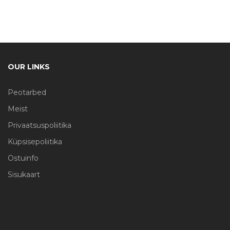
OUR LINKS
Peotarbed
Meist
Privaatsuspoliitika
Küpsisepoliitika
Ostuinfo
Sisukaart