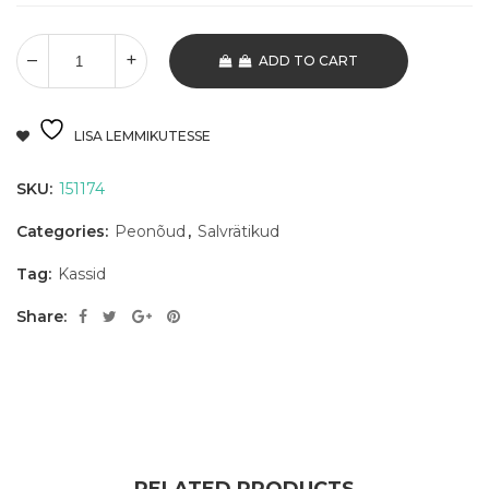
ADD TO CART
LISA LEMMIKUTESSE
SKU:
151174
Categories:
Peonõud
,
Salvrätikud
Tag:
Kassid
Share: