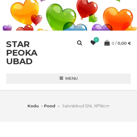
0
STAR
0
0,00
€
PEOKA
UBAD
MENU
Kodu
»
Pood
»
Salvrätikud 12tk, 16*16cm