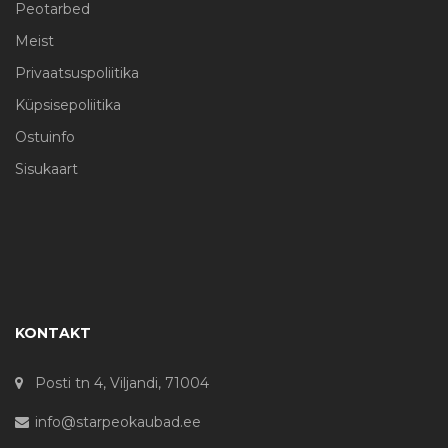
Peotarbed
Meist
Privaatsuspoliitika
Küpsisepoliitika
Ostuinfo
Sisukaart
KONTAKT
Posti tn 4, Viljandi, 71004
info@starpeokaubad.ee