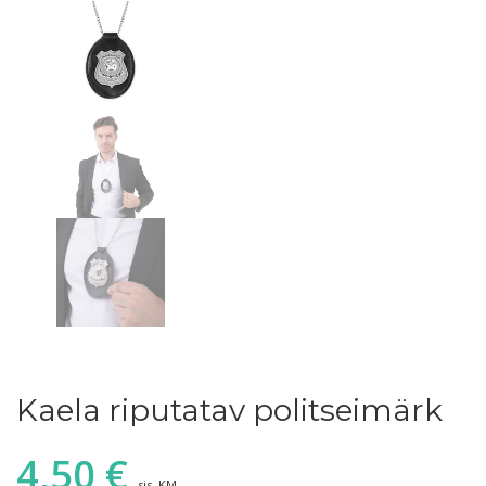
Kaela riputatav politseimärk
4,50
€
sis. KM