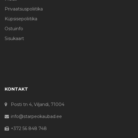
Privaatsuspoliitika
Küpsisepoliitika
Ostuinfo
Sisukaart
KONTAKT
Posti tn 4, Viljandi, 71004
info@starpeokaubad.ee
+372 56 848 748