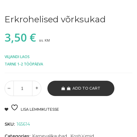
Erkrohelised võrksukad
3,50
€
sis. KM
VILJANDI LAOS
TARNE 1-2 TÖÖPÄEVA
ADD TO CART
LISA LEMMIKUTESSE
SKU:
165614
Categories:
Karnevalikaubad
,
Kostüümid