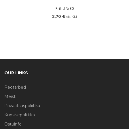
Prillid Nr30
2,70
€
sis. KM
OUR LINKS
Peotarbed
Meist
Privaatsuspoliitika
Küpsisepoliitika
Ostuinfo