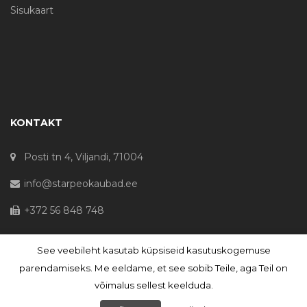
Sisukaart
KONTAKT
Posti tn 4, Viljandi, 71004
info@starpeokaubad.ee
+372 56 848 748
See veebileht kasutab küpsiseid kasutuskogemuse
© Haljaste OÜ 2020 - Registrikood 10645867
parendamiseks. Me eeldame, et see sobib Teile, aga Teil on
võimalus sellest keelduda.