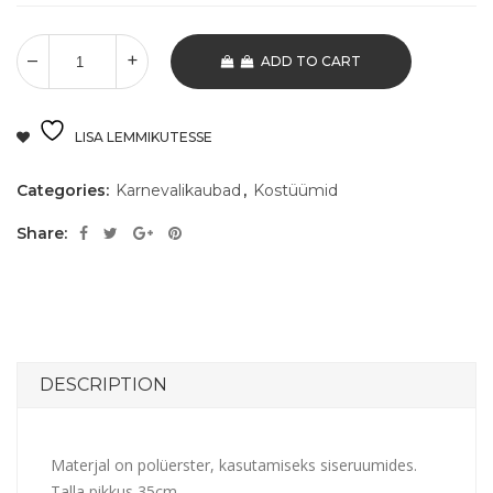
ADD TO CART
LISA LEMMIKUTESSE
Categories:
Karnevalikaubad
,
Kostüümid
Share:
DESCRIPTION
Materjal on polüerster, kasutamiseks siseruumides.
Talla pikkus 35cm