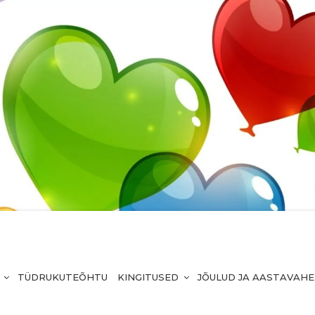
TÜDRUKUTEÕHTU
KINGITUSED
JÕULUD JA AASTAVAH