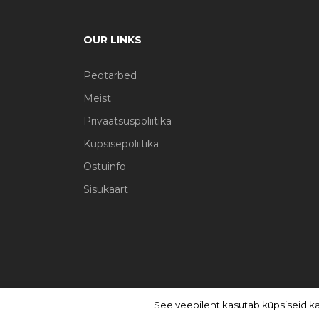
OUR LINKS
Peotarbed
Meist
Privaatsuspoliitika
Küpsisepoliitika
Ostuinfo
Sisukaart
See veebileht kasutab küpsiseid k