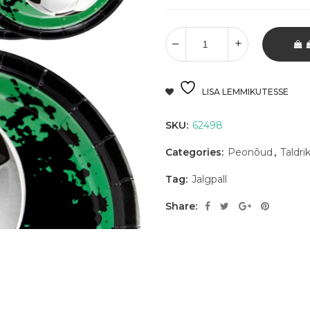
LISA LEMMIKUTESSE
SKU:
62498
Categories:
Peonõud
,
Taldri
Tag:
Jalgpall
Share: