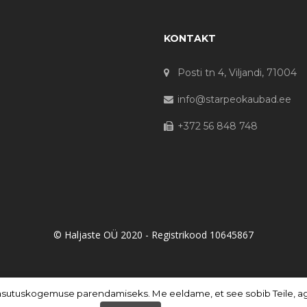
KONTAKT
Posti tn 4, Viljandi, 71004
info@starpeokaubad.ee
+372 56 848 748
© Haljaste OÜ 2020 - Registrikood 10645867
asutuskogemuse parendamiseks. Me eeldame, et see sobib Teile, aga 