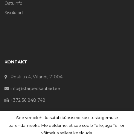
Ostuinfo
Sisukaart
KONTAKT
Posti tn 4, Viljandi, 71004
info@starpeokaubad.ee
+372 56 848 748
See veebileht kasutab küpsiseid kasutuskogemuse
© Haljaste OÜ 2020 - Registrikood 10645867
parendamiseks. Me eeldame, et see sobib Teile, aga Teil on
võimalus sellest keelduda.