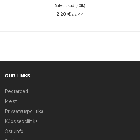
Salvrätikud (20tk)
2,20
€
sis. KM
OUR LINKS
Peotarbed
Meist
Privaatsuspoliitika
Küpsisepoliitika
Ostuinfo