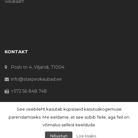
Sisukaart
KONTAKT
Posti tn 4, Viljandi, 71004
info@starpeokaubad.ee
+372 56 848 748
See veebileht kasutab küpsiseid kasutuskogemuse
© Haljaste OÜ 2020 - Registrikood 10645867
parendamiseks. Me eeldame, et see sobib Teile, aga Teil on
võimalus sellest keelduda.
Nõustun
Loe lisaks