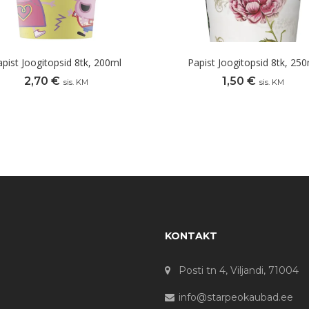
apist Joogitopsid 8tk, 200ml
Papist Joogitopsid 8tk, 250
2,70
€
1,50
€
sis. KM
sis. KM
KONTAKT
Posti tn 4, Viljandi, 71004
info@starpeokaubad.ee