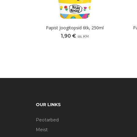
Papist Joogitopsid 6tk, 250ml
P
1,90
€
sis. KM
OUR LINKS
Peotarbed
Meist