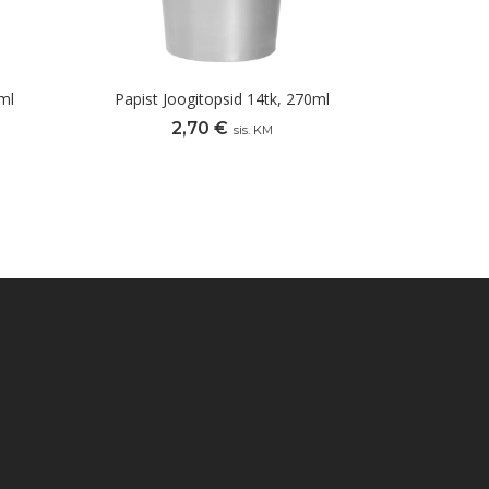
ml
Papist Joogitopsid 14tk, 270ml
2,70
€
sis. KM