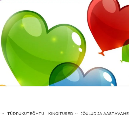
TÜDRUKUTEÕHTU
KINGITUSED
JÕULUD JA AASTAVAH