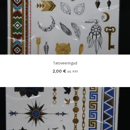
Tatoveeringud
2,00
€
sis. KM