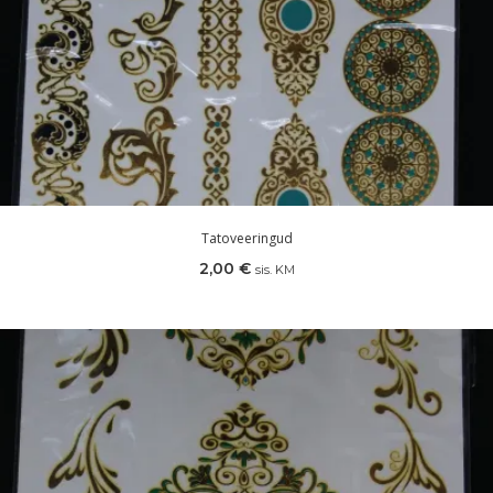
Tatoveeringud
2,00
€
sis. KM