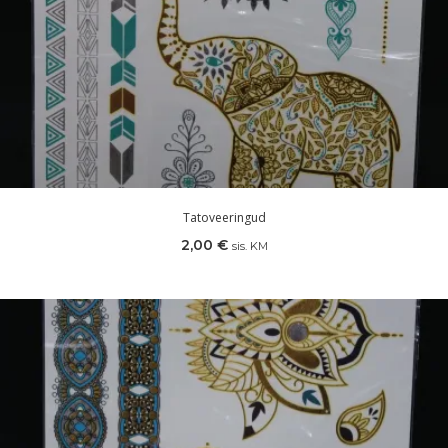
Tatoveeringud
2,00
€
sis. KM