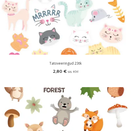
Tatoveeringud 23tk
2,80
€
sis. KM