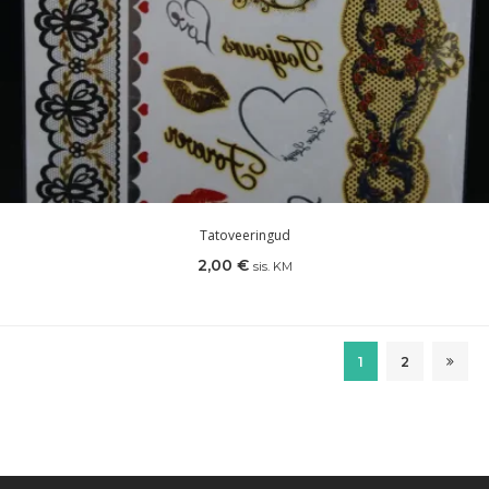
Tatoveeringud
2,00
€
sis. KM
1
2