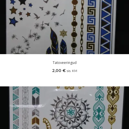
Tatoveeringud
2,00
€
sis. KM