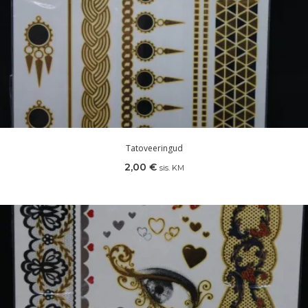
Tatoveeringud
2,00
€
sis. KM