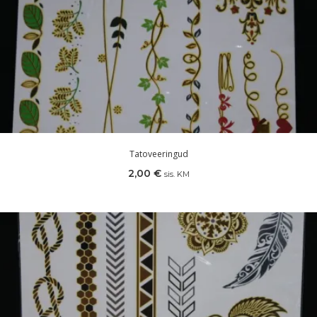
Tatoveeringud
2,00
€
sis. KM