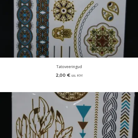
Tatoveeringud
2,00
€
sis. KM