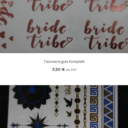
Tatoveeringute Komplekt
3,50
€
sis. KM