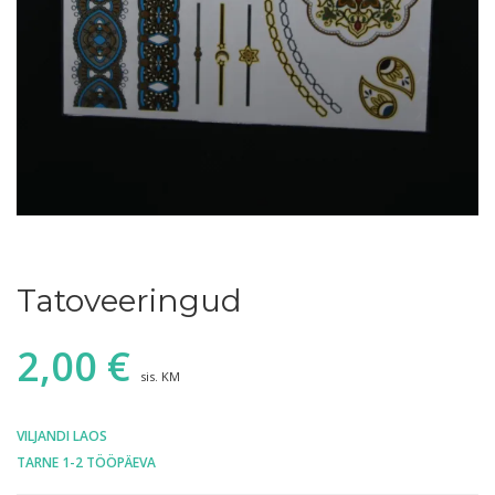
Tatoveeringud
2,00
€
sis. KM
VILJANDI LAOS
TARNE 1-2 TÖÖPÄEVA