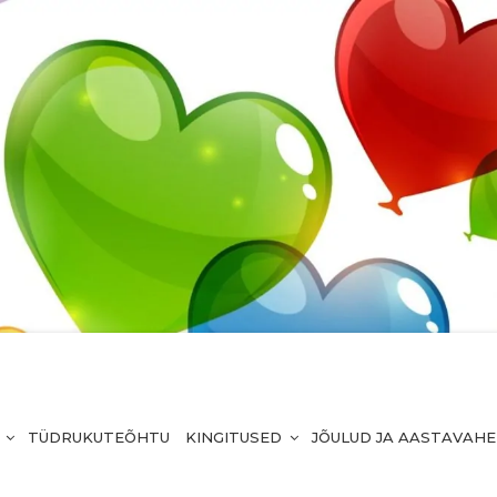
TÜDRUKUTEÕHTU
KINGITUSED
JÕULUD JA AASTAVAH