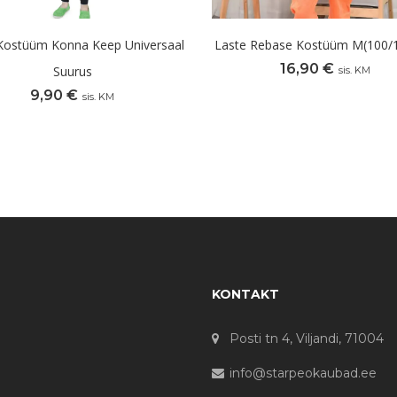
Kostüüm Konna Keep Universaal
Laste Rebase Kostüüm M(100/
16,90
€
Suurus
sis. KM
9,90
€
sis. KM
KONTAKT
Posti tn 4, Viljandi, 71004
info@starpeokaubad.ee