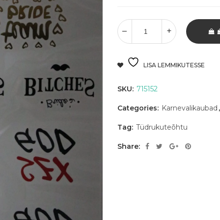
LISA LEMMIKUTESSE
SKU:
715152
Categories:
Karnevalikaubad
Tag:
Tüdrukuteõhtu
Share: