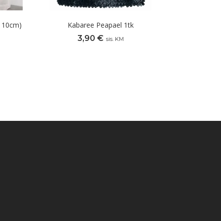
110cm)
Kabaree Peapael 1tk
3,90
€
sis. KM