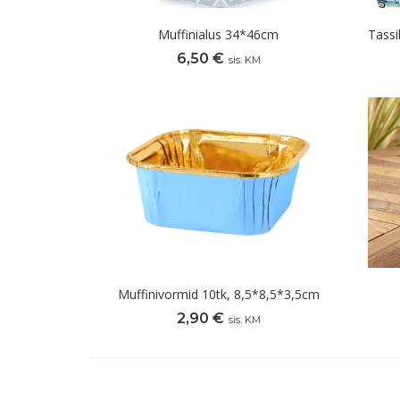
Muffinialus 34*46cm
Tassi
6,50
€
sis. KM
Muffinivormid 10tk, 8,5*8,5*3,5cm
2,90
€
sis. KM