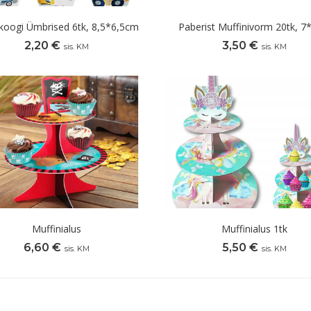
koogi Ümbrised 6tk, 8,5*6,5cm
Paberist Muffinivorm 20tk, 
2,20
€
3,50
€
sis. KM
sis. KM
Muffinialus
Muffinialus 1tk
6,60
€
5,50
€
sis. KM
sis. KM