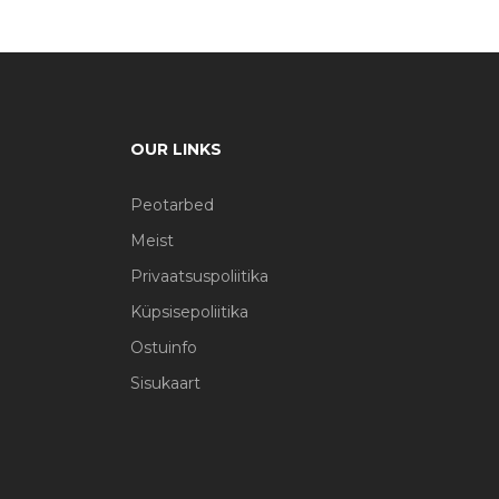
OUR LINKS
Peotarbed
Meist
Privaatsuspoliitika
Küpsisepoliitika
Ostuinfo
Sisukaart