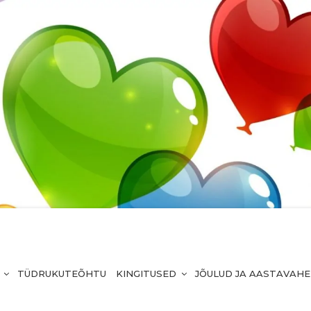
TÜDRUKUTEÕHTU
KINGITUSED
JÕULUD JA AASTAVAH