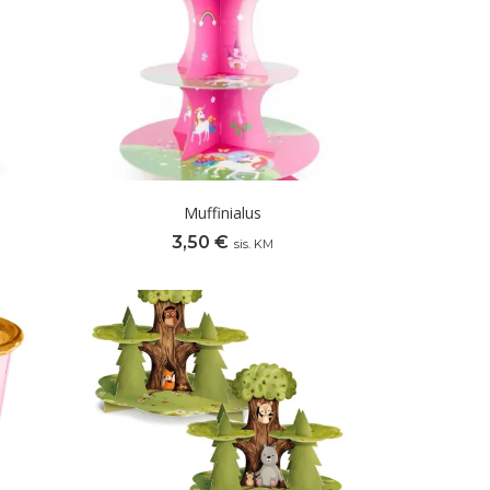
Muffinialus
3,50
€
sis. KM