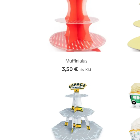
Muffinialus
3,50
€
sis. KM