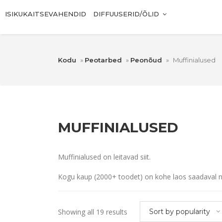
ISIKUKAITSEVAHENDID
DIFFUUSERID/ÕLID
Kodu
»
Peotarbed
»
Peonõud
»
Muffinialused
MUFFINIALUSED
Muffinialused on leitavad siit.
Kogu kaup (2000+ toodet) on kohe laos saadaval n
Showing all 19 results
Sort by popularity