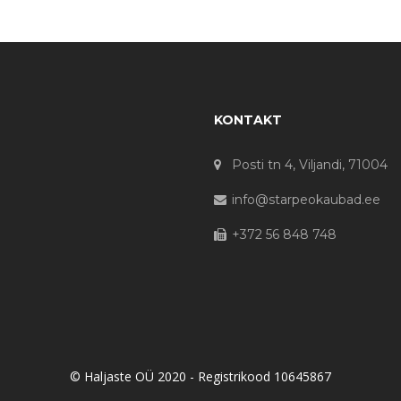
KONTAKT
Posti tn 4, Viljandi, 71004
info@starpeokaubad.ee
+372 56 848 748
© Haljaste OÜ 2020 - Registrikood 10645867