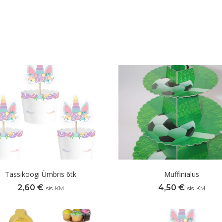
Tassikoogi Ümbris 6tk
Muffinialus
2,60
€
4,50
€
sis. KM
sis. KM