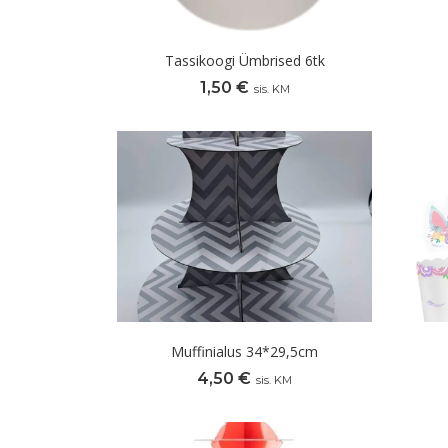
Tassikoogi Ümbrised 6tk
1,50
€
sis. KM
Muffinialus 34*29,5cm
4,50
€
sis. KM