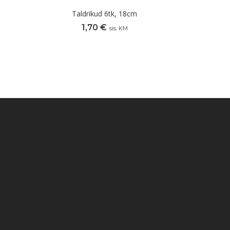
Taldrikud 6tk, 18cm
1,70
€
sis. KM