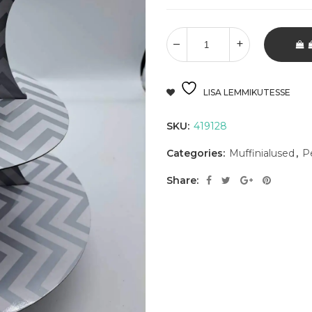
LISA LEMMIKUTESSE
SKU:
419128
Categories:
Muffinialused
,
P
Share: