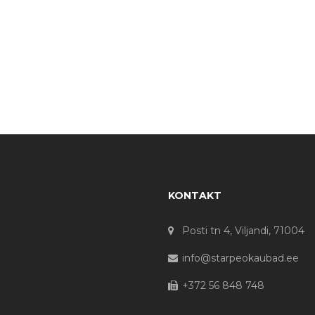
KONTAKT
Posti tn 4, Viljandi, 71004
info@starpeokaubad.ee
+372 56 848 748