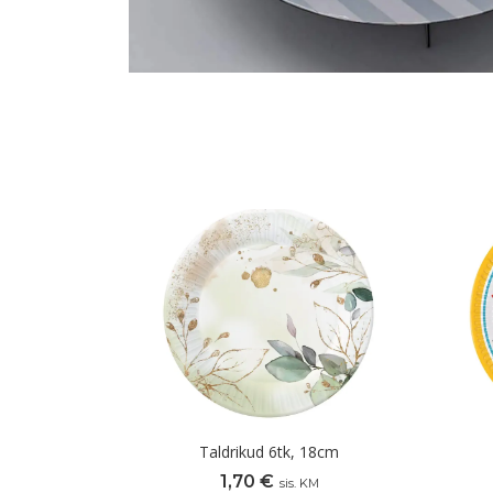
Taldrikud 6tk, 18cm
1,70
€
sis. KM