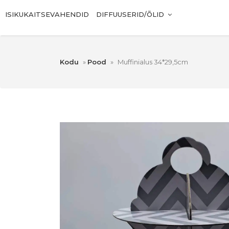
ISIKUKAITSEVAHENDID
DIFFUUSERID/ÕLID
Kodu
»
Pood
»
Muffinialus 34*29,5cm