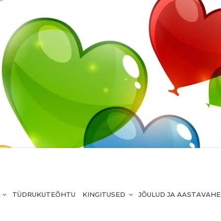
TÜDRUKUTEÕHTU
KINGITUSED
JÕULUD JA AASTAVAH