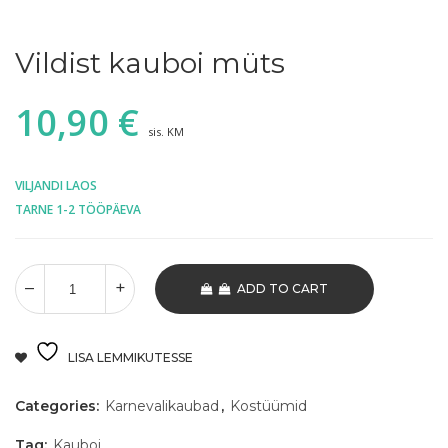
Vildist kauboi müts
10,90
€
sis. KM
VILJANDI LAOS
TARNE 1-2 TÖÖPÄEVA
ADD TO CART
LISA LEMMIKUTESSE
Categories:
Karnevalikaubad
,
Kostüümid
Tag:
Kauboi