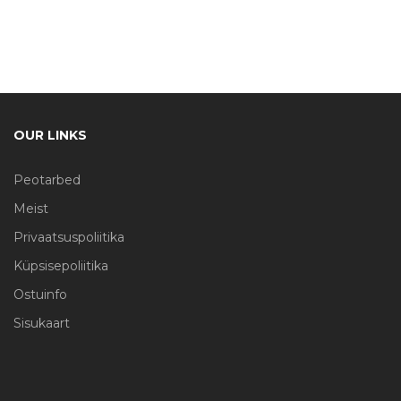
OUR LINKS
Peotarbed
Meist
Privaatsuspoliitika
Küpsisepoliitika
Ostuinfo
Sisukaart