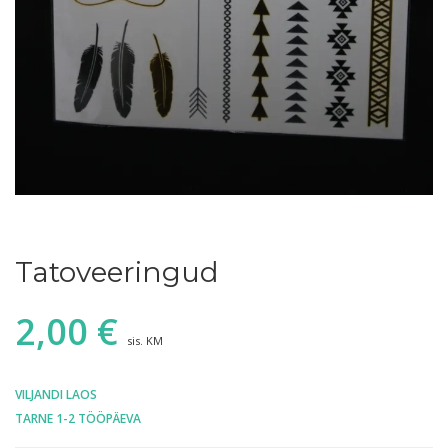
Tatoveeringud
2,00
€
sis. KM
VILJANDI LAOS
TARNE 1-2 TÖÖPÄEVA