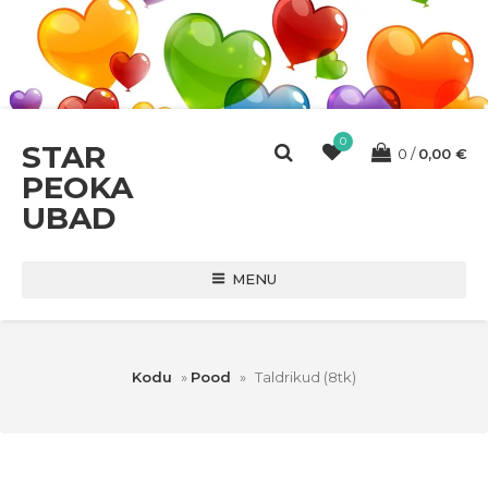
0
STAR
0
0,00
€
PEOKA
UBAD
MENU
Kodu
»
Pood
»
Taldrikud (8tk)