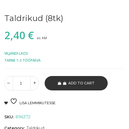
Taldrikud (8tk)
2,40
€
sis. KM
VILJANDI LAOS
TARNE 1-2 TÖÖPÄEVA
ADD TO CART
LISA LEMMIKUTESSE
SKU:
896372
Category:
Taldrikud