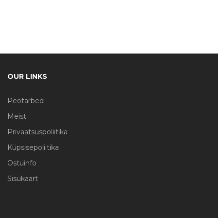
OUR LINKS
Peotarbed
Meist
Privaatsuspoliitika
Küpsisepoliitika
Ostuinfo
Sisukaart