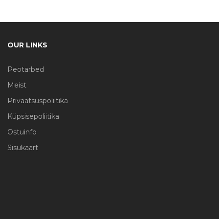
OUR LINKS
Peotarbed
Meist
Privaatsuspoliitika
Küpsisepoliitika
Ostuinfo
Sisukaart