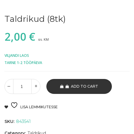
Taldrikud (8tk)
2,00
€
sis. KM
VILJANDI LAOS
TARNE 1-2 TÖÖPÄEVA
ADD TO CART
LISA LEMMIKUTESSE
SKU:
843541
Category:
Taldrikud