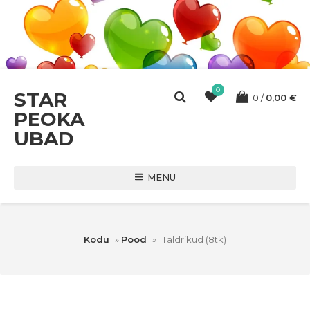
0
STAR
0
0,00
€
PEOKA
UBAD
MENU
Kodu
»
Pood
»
Taldrikud (8tk)