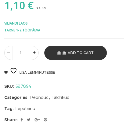
1,10
€
sis. KM
VILJANDI LAOS
TARNE 1-2 TÖÖPÄEVA
ADD TO CART
LISA LEMMIKUTESSE
SKU:
687894
Categories:
Peonõud
,
Taldrikud
Tag:
Lepatriinu
Share: