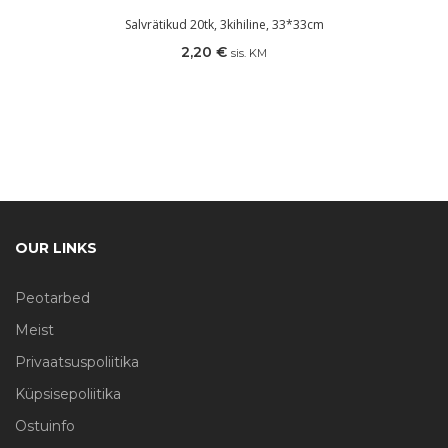
Salvrätikud 20tk, 3kihiline, 33*33cm
2,20
€
sis. KM
OUR LINKS
Peotarbed
Meist
Privaatsuspoliitika
Küpsisepoliitika
Ostuinfo