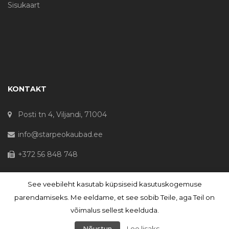
Sisukaart
KONTAKT
Posti tn 4, Viljandi, 71004
info@starpeokaubad.ee
+372 56 848 748
See veebileht kasutab küpsiseid kasutuskogemuse
© Haljaste OÜ 2020 - Registrikood 10645867
parendamiseks. Me eeldame, et see sobib Teile, aga Teil on
võimalus sellest keelduda.
Nõustun
Loe lisaks