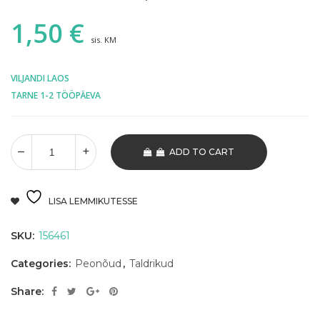
1,50
€
sis. KM
VILJANDI LAOS
TARNE 1-2 TÖÖPÄEVA
ADD TO CART
LISA LEMMIKUTESSE
SKU:
156461
Categories:
Peonõud
,
Taldrikud
Share: