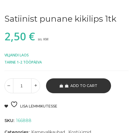
Satiinist punane kikilips 1tk
2,50
€
sis. KM
VILJANDI LAOS
TARNE 1-2 TÖÖPÄEVA
ADD TO CART
LISA LEMMIKUTESSE
SKU:
166888
Categories:
Karnevalikaubad
,
Kostüümid