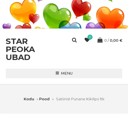
0
STAR
0
0,00
€
PEOKA
UBAD
MENU
Kodu
»
Pood
»
Satiinist Punane Kikilips 1tk