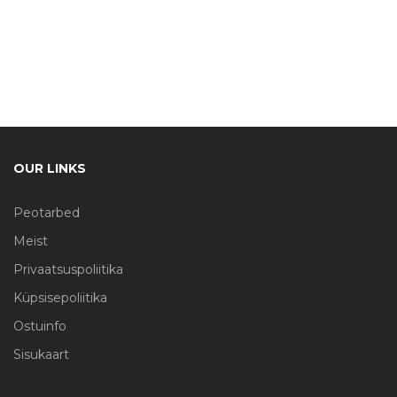
OUR LINKS
Peotarbed
Meist
Privaatsuspoliitika
Küpsisepoliitika
Ostuinfo
Sisukaart