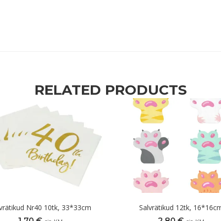
RELATED PRODUCTS
vrätikud Nr40 10tk, 33*33cm
Salvrätikud 12tk, 16*16c
1,70
€
2,80
€