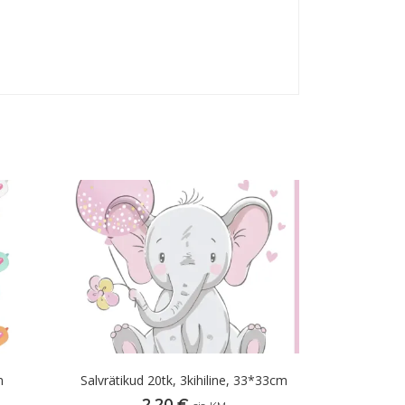
m
Salvrätikud 20tk, 3kihiline, 33*33cm
2,20
€