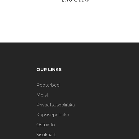
sis. KM
OUR LINKS
Peotarbed
Meist
Privaatsuspoliitika
Küpsisepoliitika
Ostuinfo
Sisukaart