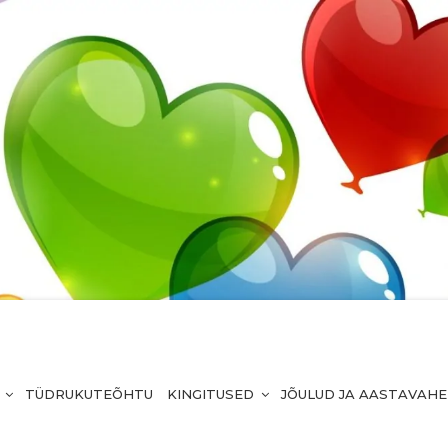
TÜDRUKUTEÕHTU
KINGITUSED
JÕULUD JA AASTAVAH