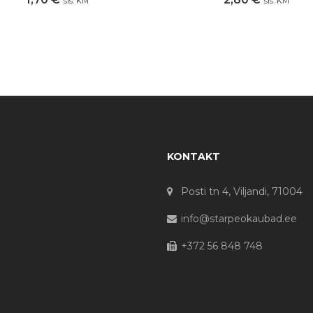
sis. KM
sis. KM
KONTAKT
Posti tn 4, Viljandi, 71004
info@starpeokaubad.ee
+372 56 848 748