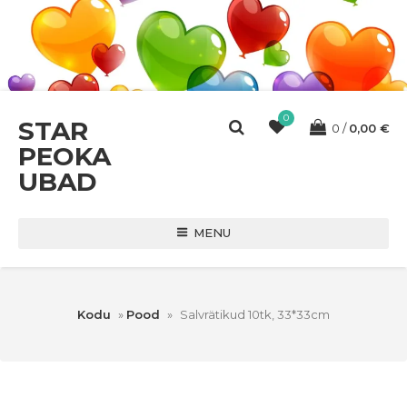
0
STAR
0
0,00
€
PEOKA
UBAD
MENU
Kodu
»
Pood
»
Salvrätikud 10tk, 33*33cm