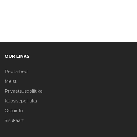
OUR LINKS
Peotarbed
Meist
Privaatsuspoliitika
Küpsisepoliitika
Ostuinfo
Sisukaart