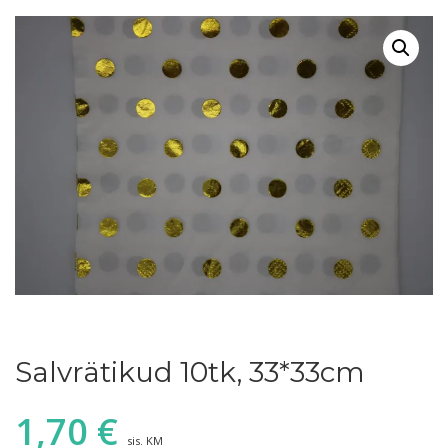
Salvrätikud 10tk, 33*33cm
1,70
€
sis. KM