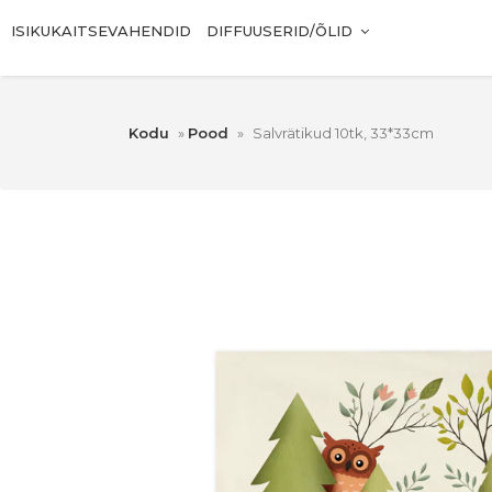
ISIKUKAITSEVAHENDID
DIFFUUSERID/ÕLID
Kodu
»
Pood
»
Salvrätikud 10tk, 33*33cm