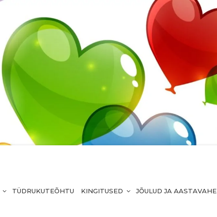
TÜDRUKUTEÕHTU
KINGITUSED
JÕULUD JA AASTAVAH