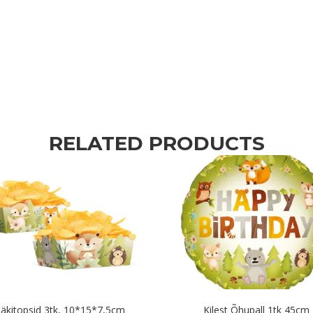
RELATED PRODUCTS
äkitopsid 3tk, 10*15*7,5cm
Kilest Õhupall 1tk 45cm