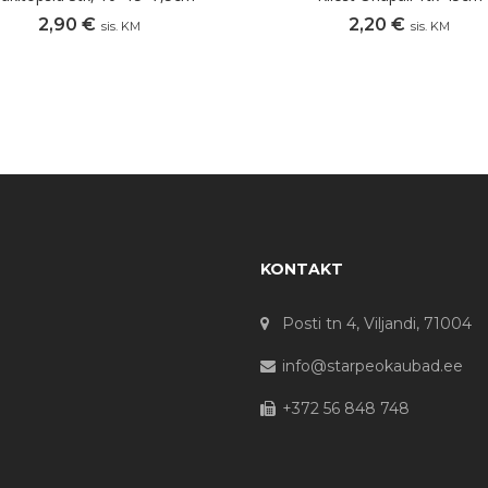
2,90
€
2,20
€
sis. KM
sis. KM
KONTAKT
Posti tn 4, Viljandi, 71004
info@starpeokaubad.ee
+372 56 848 748