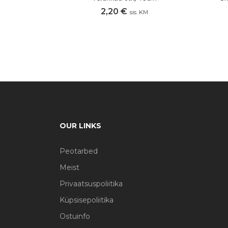
2,20
€
sis. KM
OUR LINKS
Peotarbed
Meist
Privaatsuspoliitika
Küpsisepoliitika
Ostuinfo