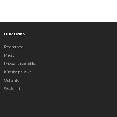
OUR LINKS
Peotarbed
Meist
Privaatsuspoliitika
Küpsisepoliitika
Ostuinfo
Sisukaart