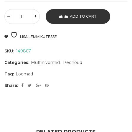
ADD TO CART
LISA LEMMIKUTESSE
SKU:
149867
Categories:
Muffinivormid
,
Peonõud
Tag:
Loomad
Share: