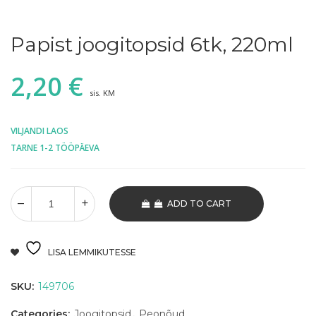
Papist joogitopsid 6tk, 220ml
2,20
€
sis. KM
VILJANDI LAOS
TARNE 1-2 TÖÖPÄEVA
ADD TO CART
LISA LEMMIKUTESSE
SKU:
149706
Categories:
Joogitopsid
,
Peonõud