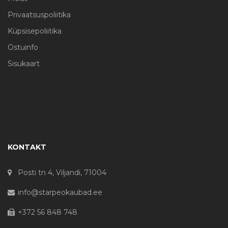
Privaatsuspoliitika
Küpsisepoliitika
Ostuinfo
Sisukaart
KONTAKT
Posti tn 4, Viljandi, 71004
info@starpeokaubad.ee
+372 56 848 748