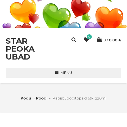
0
STAR
0
0,00
€
PEOKA
UBAD
MENU
Kodu
»
Pood
»
Papist Joogitopsid 6tk, 220ml