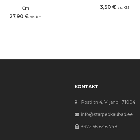
3,50
€
Cm
sis. KM
27,90
€
sis. KM
KONTAKT
Posti tn 4, Viljandi, 71004
info@starpeokaubad.ee
+372 56 848 748