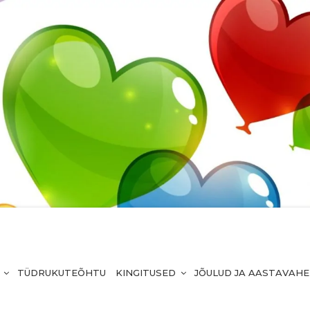
TÜDRUKUTEÕHTU
KINGITUSED
JÕULUD JA AASTAVAH