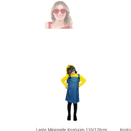
Laste Minionide Kostüüm 110/120cm
Kostü