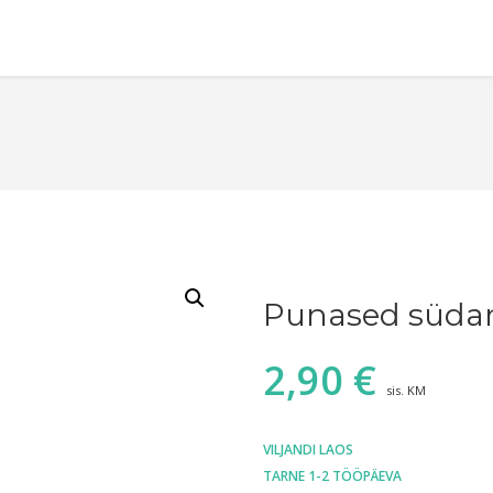
Punased südame
2,90
€
sis. KM
VILJANDI LAOS
TARNE 1-2 TÖÖPÄEVA