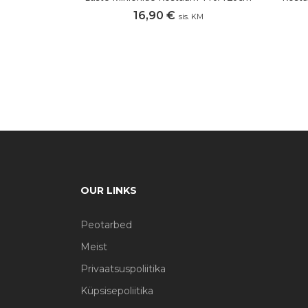
16,90
€
sis. KM
OUR LINKS
Peotarbed
Meist
Privaatsuspoliitika
Küpsisepoliitika