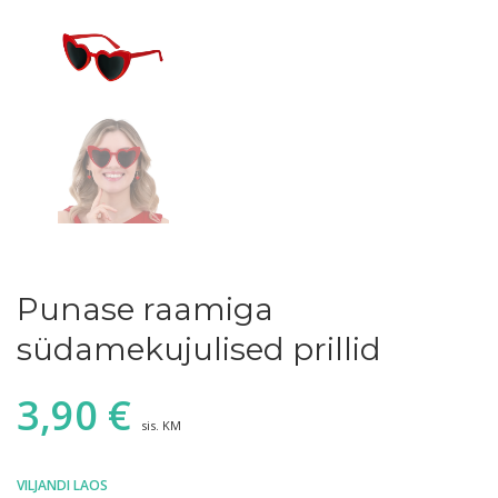
Punase raamiga
südamekujulised prillid
3,90
€
sis. KM
VILJANDI LAOS