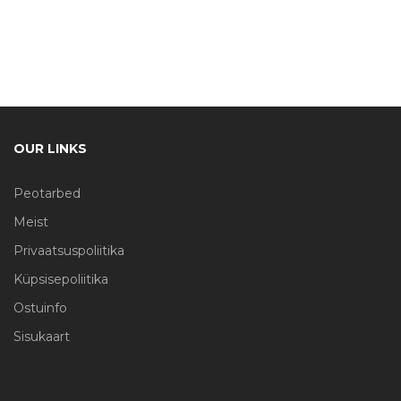
OUR LINKS
Peotarbed
Meist
Privaatsuspoliitika
Küpsisepoliitika
Ostuinfo
Sisukaart