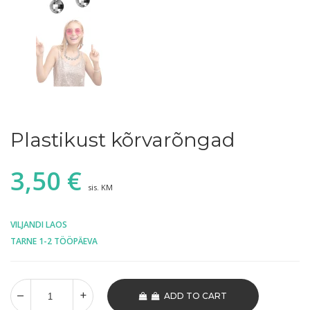
Plastikust kõrvarõngad
3,50
€
sis. KM
VILJANDI LAOS
TARNE 1-2 TÖÖPÄEVA
ADD TO CART