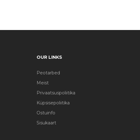
OUR LINKS
Peotarbed
Meist
Privaatsuspoliitika
Küpsisepoliitika
Ostuinfo
Sisukaart