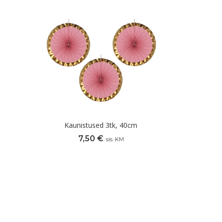
Kaunistused 3tk, 40cm
7,50
€
sis. KM