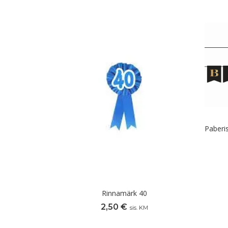
Paberi
Rinnamärk 40
2,50
€
sis. KM