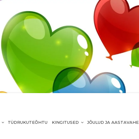
TÜDRUKUTEÕHTU
KINGITUSED
JÕULUD JA AASTAVAH