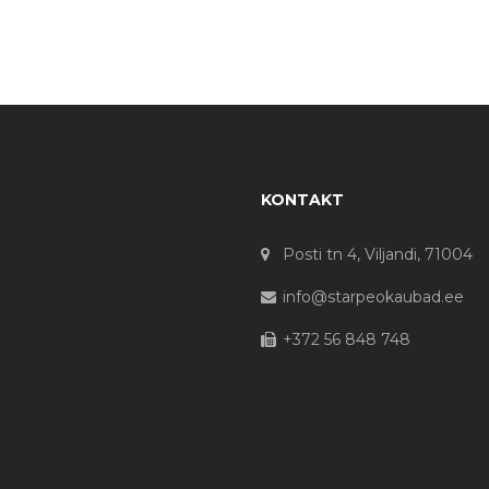
KONTAKT
Posti tn 4, Viljandi, 71004
info@starpeokaubad.ee
+372 56 848 748