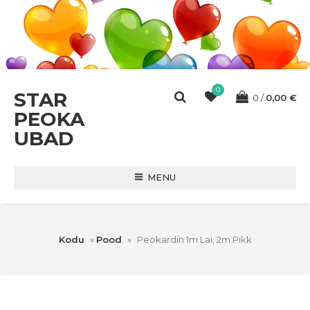
0
STAR
0
0,00
€
PEOKA
UBAD
MENU
Kodu
»
Pood
»
Peokardin 1m Lai, 2m Pikk