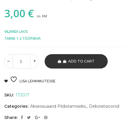
3,00
€
sis. KM
VILJANDI LAOS
TARNE 1-2 TÖÖPÄEVA
ADD TO CART
LISA LEMMIKUTESSE
SKU:
173017
Categories:
Aksessuaarid Pildistamiseks
,
Dekoratsioonid
Share: