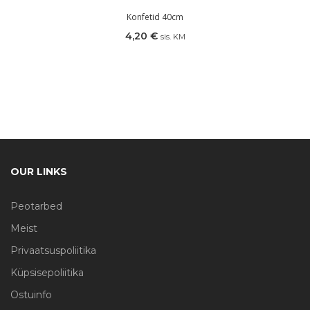
Konfetid 40cm
4,20
€
sis. KM
OUR LINKS
Peotarbed
Meist
Privaatsuspoliitika
Küpsisepoliitika
Ostuinfo