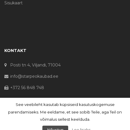
Sisukaart
KONTAKT
Posti tn 4, Viljandi, 71004
info@starpeokaubad.ee
+372 56 848 748
See veebileht kasutab küpsiseid kasutuskogemuse
© Haljaste OÜ 2020 - Registrikood 10645867
parendamiseks. Me eeldame, et see sobib Teile, aga Teil on
võimalus sellest keelduda.
Nõustun
Loe lisaks