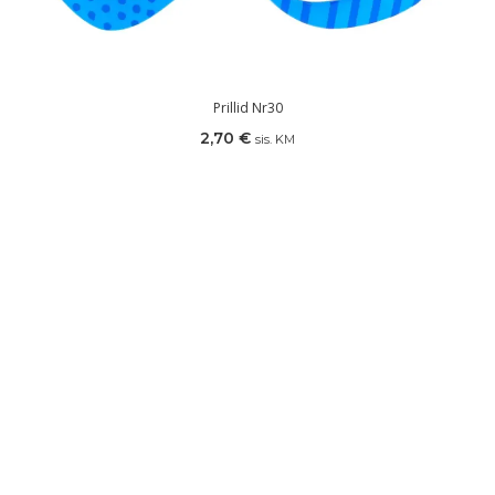
Prillid Nr30
2,70
€
sis. KM