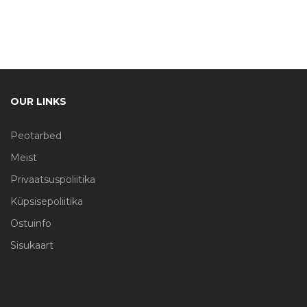
OUR LINKS
Peotarbed
Meist
Privaatsuspoliitika
Küpsisepoliitika
Ostuinfo
Sisukaart