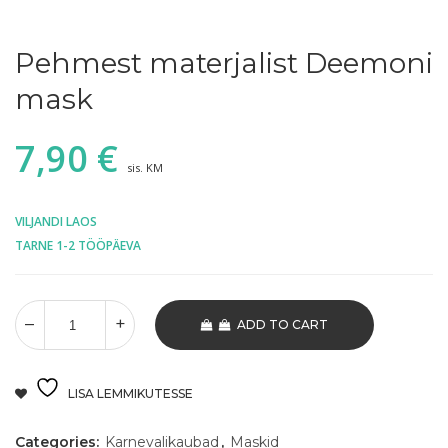
Pehmest materjalist Deemoni
mask
7,90
€
sis. KM
VILJANDI LAOS
TARNE 1-2 TÖÖPÄEVA
ADD TO CART
LISA LEMMIKUTESSE
Categories:
Karnevalikaubad
,
Maskid