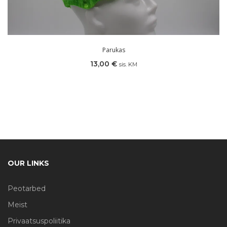
Parukas
13,00
€
sis. KM
OUR LINKS
Peotarbed
Meist
Privaatsuspoliitika