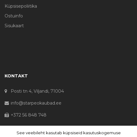
Küpsisepoliitika
Ostuinfo
Sisukaart
KONTAKT
Posti tn 4, Viljandi, 71004
info@starpeokaubad.ee
+372 56 848 748
See veebileht kasutab küpsiseid kasutuskogemuse