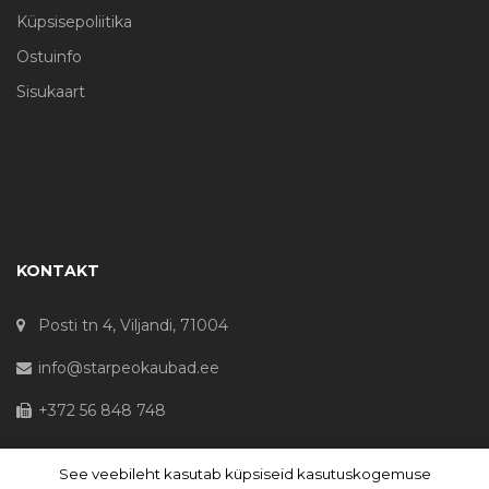
Küpsisepoliitika
Ostuinfo
Sisukaart
KONTAKT
Posti tn 4, Viljandi, 71004
info@starpeokaubad.ee
+372 56 848 748
See veebileht kasutab küpsiseid kasutuskogemuse