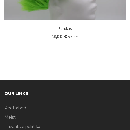
Parukas
13,00
€
sis. KM
OUR LINKS
Peotarbed
Meist
Privaatsuspoliitika