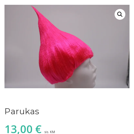
Parukas
13,00
€
sis. KM