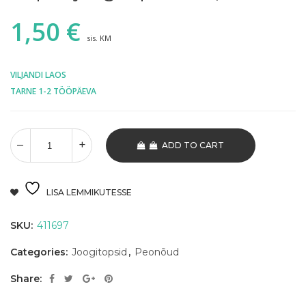
1,50
€
sis. KM
VILJANDI LAOS
TARNE 1-2 TÖÖPÄEVA
ADD TO CART
LISA LEMMIKUTESSE
SKU:
411697
Categories:
Joogitopsid
,
Peonõud
Share: