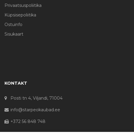
Privaatsuspoliitika
Küpsisepoliitika
Ostuinfo
Sisukaart
KONTAKT
Posti tn 4, Viljandi, 71004
info@starpeokaubad.ee
+372 56 848 748