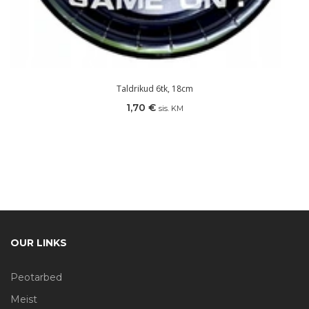
Taldrikud 6tk, 18cm
1,70
€
sis. KM
OUR LINKS
Peotarbed
Meist