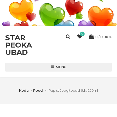
0
STAR
0
0,00
€
PEOKA
UBAD
MENU
Kodu
»
Pood
»
Papist Joogitopsid 6tk, 250ml